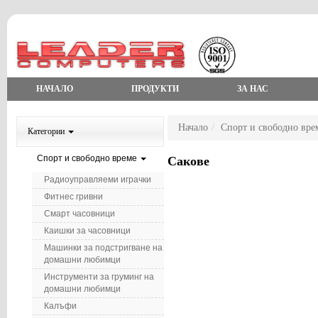
НАЧАЛО
ПРОДУКТИ
ЗА НАС
Начало
Спорт и свободно вре
Категории
Спорт и свободно време
Сакове
Радиоуправляеми играчки
Фитнес гривни
Смарт часовници
Каишки за часовници
Машинки за подстригване на
домашни любимци
Инструменти за груминг на
домашни любимци
Калъфи