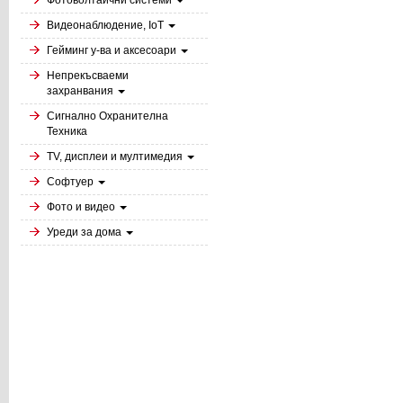
Фотоволтаични системи
Видеонаблюдение, IoT
Гейминг у-ва и аксесоари
Непрекъсваеми
захранвания
Сигнално Охранителна
Техника
TV, дисплеи и мултимедия
Софтуер
Фото и видео
Уреди за дома