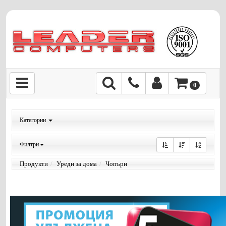
0
Категории
Филтри
Продукти
Уреди за дома
Чопъри