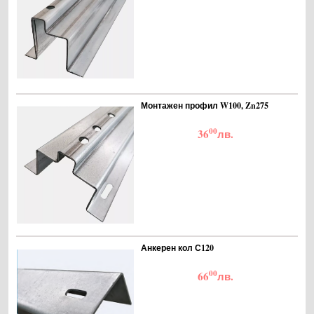
Монтажен профил W100, Zn275
00
36
лв.
Анкерен кол С120
00
66
лв.