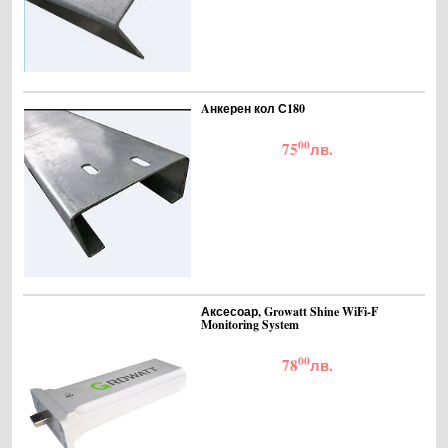
Aнкерен кол С180
00
75
лв.
Аксесоар, Growatt Shine WiFi-F
Monitoring System
00
78
лв.