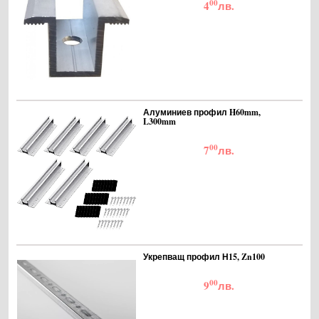
00
4
лв.
Алуминиев профил H60mm,
L300mm
00
7
лв.
Укрепващ профил Н15, Zn100
00
9
лв.