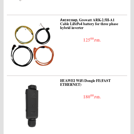
Аксесоар, Growatt ARK-2.5H-A1
Cable LiFePo4 battery for three phase
hybrid inverter
00
125
лв.
HUAWEI WiFi Dongle FE(FAST
ETHERNET)
00
180
лв.