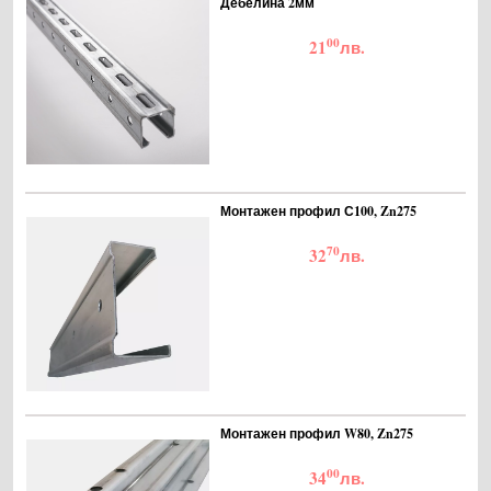
Дебелина 2мм
00
21
лв.
Монтажен профил С100, Zn275
70
32
лв.
Монтажен профил W80, Zn275
00
34
лв.