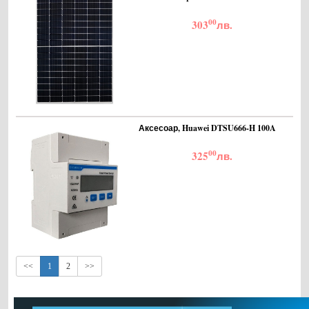
00
303
лв.
Аксесоар, Huawei DTSU666-H 100A
00
325
лв.
<<
1
2
>>