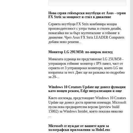
Нова серия геймърски ноутбуци от Asus - серия
FX Strix за мощност и стил в движение
Серията ноутбуци FX Strix комбинира мощна
производителност с ултра тънък и стилен дизайн,
помагайки ви за бърз мултитаскинг и гейминг в
движение. Чрез Asus FX Strix LEADER Computers
добавя ново решени...
Монитор LG 29UM58: по-широк поглед
Миналата седмица ви представихме LG 25UM58 -
ултраширок гейминг монитор с IPS панел, част от
серията от 3 ултрашироки монитори, които LG ни
изпратиха за тест. Днес ще ви разкажа по-подробно
за 29-...
Windows 10 Creators Update ще донесе функции
като нощен режим, Edge визуализации и още
Както изглежда, предстоящият Windows 10 Creators
Update ще донесе доста приятни изненади. Microsoft
пусна нова предварителна версия (preview build
15002) за Windows Insider, която показва няколко
...
Microsoft се нуждае от вашите идеи за
холографски приложения за HoloLens