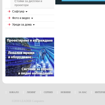
Стойки за дисплеи и
проектори
Софтуер
Фото и видео
Уреди за дома
НАЧАЛО
ЛИЗИНГ
СЕРВИЗ
НОВИНИ
ЗА НАС
ИНТЕРН
©2010 LEADER Computers