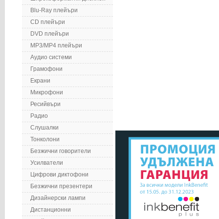
Blu-Ray плейъри
CD плейъри
DVD плейъри
MP3/MP4 плейъри
Аудио системи
Грамофони
Екрани
Микрофони
Ресийвъри
Радио
Слушалки
Тонколони
Безжични говорители
Усилватели
Цифрови диктофони
Безжични презентери
Дизайнерски лампи
Дистанционни