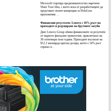
Microsoft стартира предизвикателство наречено
Share Your Idea, с което иска от разработчиците да
представят своите концепции за HoloLens
приложения. ...
Финансови резултати: Lenovo с 16% ръст на
приходите и редуциране на брутните загуби
Днес Lenovo Group обяви финансовите си резултати
от първото фискално тримесечие, приключило на
30 септември тази година. Приходите възлизат на
$12.2 милиарда щатски долара, което е 16% ръст
спрямо п...