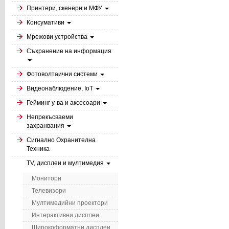
Принтери, скенери и МФУ
Консумативи
Мрежови устройства
Съхранение на информация
Фотоволтаични системи
Видеонаблюдение, IoT
Гейминг у-ва и аксесоари
Непрекъсваеми
захранвания
Сигнално Охранителна
Техника
TV, дисплеи и мултимедия
Монитори
Телевизори
Мултимедийни проектори
Интерактивни дисплеи
Широкоформатни дисплеи